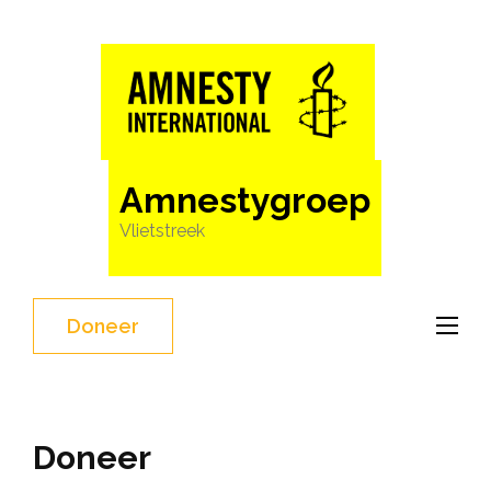
Ga
naar
inhoud
(Druk
enter)
Amnestygroep
Vlietstreek
Doneer
Doneer