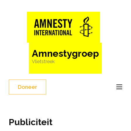
Ga
naar
inhoud
(Druk
enter)
Amnestygroep
Vlietstreek
Doneer
Publiciteit