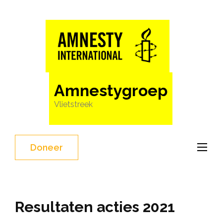
Ga
naar
inhoud
(Druk
enter)
Amnestygroep
Vlietstreek
Doneer
Resultaten acties 2021