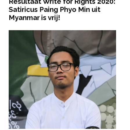
Resultaat
W
rite for Rights 2020:
Satiricus Paing Phyo Min uit
Myanmar is vrij!