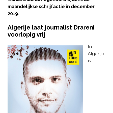
maandelijkse schrijfactie in december
2019.
Algerije laat journalist Drareni
voorlopig vrij
In
Algerije
is