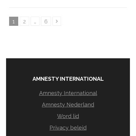
Berichten
Pagina
Pagina
Pagina
1
2
…
6
paginering
AMNESTY INTERNATIONAL
Amnesty International
Amnesty Nederland
Word lid
Privacy beleid