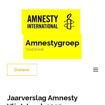
Ga
naar
inhoud
(Druk
enter)
Amnestygroep
Vlietstreek
Doneer
Nieuws
Jaarverslag Amnesty