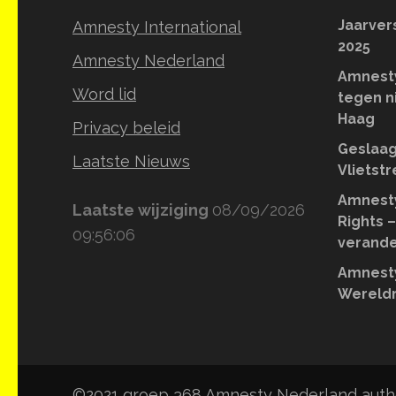
Jaarver
Amnesty International
2025
Amnesty Nederland
Amnesty
Word lid
tegen n
Haag
Privacy beleid
Geslaag
Laatste Nieuws
Vlietst
Amnesty
Laatste wijziging
08/09/2026
Rights –
09:56:06
verande
Amnesty
Wereldr
©2021 groep 368 Amnesty Nederland autho