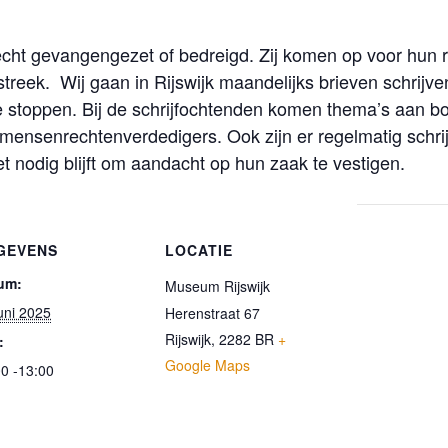
ht gevangengezet of bedreigd. Zij komen op voor hun re
treek. Wij gaan in Rijswijk maandelijks brieven schrijv
te stoppen. Bij de schrijfochtenden komen thema’s aan bo
ensenrechtenverdedigers. Ook zijn er regelmatig schrij
t nodig blijft om aandacht op hun zaak te vestigen.
GEVENS
LOCATIE
um:
Museum Rijswijk
uni 2025
Herenstraat 67
Rijswijk
,
2282 BR
+
:
Google Maps
0 -13:00