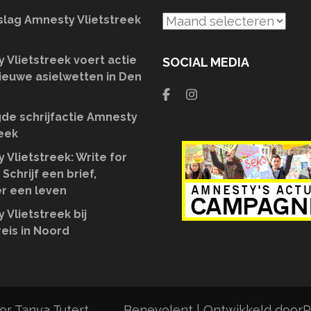
slag Amnesty Vlietstreek
Archief
 Vlietstreek voert actie
SOCIAL MEDIA
ieuwe asielwetten in Den
de schrijfactie Amnesty
reek
 Vlietstreek: Write for
 Schrijf een brief,
r een leven
 Vlietstreek bij
eis in Noord
r Tanya Tutert.
Benevolent | Ontwikkeld door
R