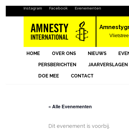
Instagram
Facebook
Evenementen
Ga
naar
inhoud
Amnestyg
(Druk
Vlietstree
enter)
HOME
OVER ONS
NIEUWS
EVE
PERSBERICHTEN
JAARVERSLAGEN
DOE MEE
CONTACT
« Alle Evenementen
Dit evenement is voorbij.