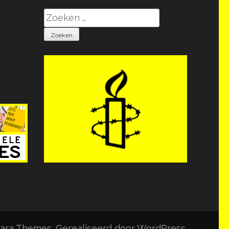
Zoeken
naar:
ara Themes
. Gerealiseerd door
WordPress
.