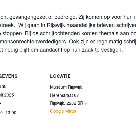
ht gevangengezet of bedreigd. Zij komen op voor hun re
treek. Wij gaan in Rijswijk maandelijks brieven schrijv
te stoppen. Bij de schrijfochtenden komen thema’s aan bo
ensenrechtenverdedigers. Ook zijn er regelmatig schrij
t nodig blijft om aandacht op hun zaak te vestigen.
GEVENS
LOCATIE
um:
Museum Rijswijk
uli 2025
Herenstraat 67
Rijswijk
,
2282 BR
+
:
Google Maps
0 -13:00