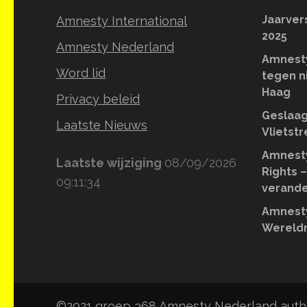
Jaarver
Amnesty International
2025
Amnesty Nederland
Amnesty
Word lid
tegen n
Haag
Privacy beleid
Geslaag
Laatste Nieuws
Vlietst
Amnesty
Laatste wijziging
08/09/2026
Rights –
09:11:34
verande
Amnesty
Wereldr
©2021 groep 368 Amnesty Nederland autho