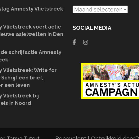
slag Amnesty Vlietstreek
Archief
 Vlietstreek voert actie
SOCIAL MEDIA
ieuwe asielwetten in Den
de schrijfactie Amnesty
reek
 Vlietstreek: Write for
 Schrijf een brief,
r een leven
 Vlietstreek bij
eis in Noord
r Tanya Tutert.
Benevolent | Ontwikkeld door
R