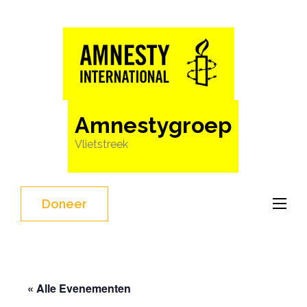
Ga
naar
inhoud
(Druk
enter)
Amnestygroep
Vlietstreek
Doneer
« Alle Evenementen