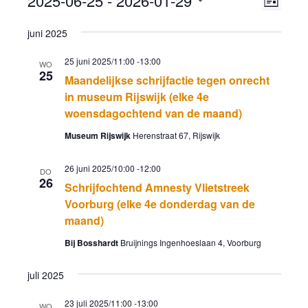
2025-06-25
 - 
2026-01-29
Lijst
navig
weer
Selecteer
juni 2025
navig
een
datum.
25 juni 2025/11:00
-
13:00
WO
25
Maandelijkse schrijfactie tegen onrecht
in museum Rijswijk (elke 4e
woensdagochtend van de maand)
Museum Rijswijk
Herenstraat 67, Rijswijk
26 juni 2025/10:00
-
12:00
DO
26
Schrijfochtend Amnesty Vlietstreek
Voorburg (elke 4e donderdag van de
maand)
Bij Bosshardt
Bruijnings Ingenhoeslaan 4, Voorburg
juli 2025
23 juli 2025/11:00
-
13:00
WO