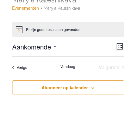
Evenementen
Maryia Kalesnikava
Evenementen
Er zijn geen resultaten gevonden.
Bericht
Weer
Aankomende
Even
Lijst
navig
weer
Selecteer
navig
een
Vandaag
Volgende
Evenementen
Vorige
datum.
Evenement
Abonneer op kalender