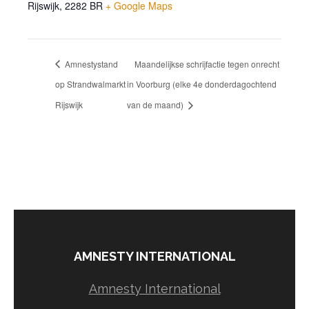
Rijswijk
,
2282 BR
+ Google Maps
Amnestystand
Maandelijkse schrijfactie tegen onrecht
op Strandwalmarkt
in Voorburg (elke 4e donderdagochtend
Rijswijk
van de maand)
AMNESTY INTERNATIONAL
Amnesty International