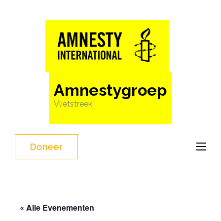
Ga
naar
inhoud
(Druk
enter)
Amnestygroep
Vlietstreek
Doneer
« Alle Evenementen