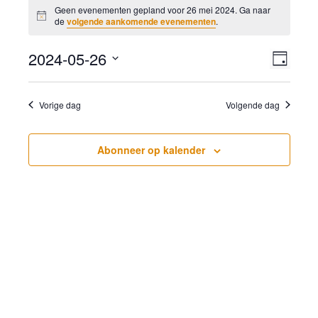
in
Geen evenementen gepland voor 26 mei 2024. Ga naar
Bericht
de
volgende aankomende evenementen
.
26
mei
Weer
2024-05-26
Even
Dag
2024
navig
weer
Selecteer
navig
een
Vorige dag
Volgende dag
datum.
Abonneer op kalender