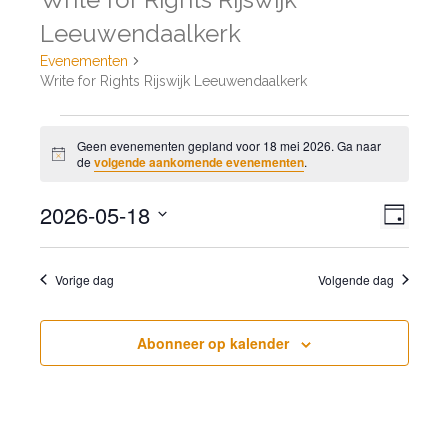
Leeuwendaalkerk
Evenementen
Write for Rights Rijswijk Leeuwendaalkerk
Evenementen
Geen evenementen gepland voor 18 mei 2026. Ga naar
in
Bericht
de
volgende aankomende evenementen
.
18
mei
Weer
2026-05-18
Even
Dag
2026
navig
weer
Selecteer
navig
een
Vorige dag
Volgende dag
datum.
Abonneer op kalender