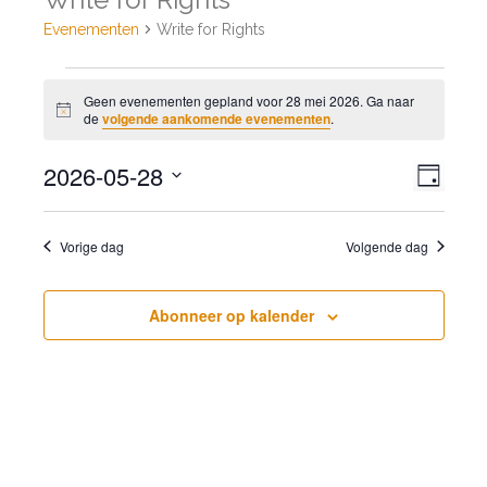
Evenementen
Write for Rights
Evenementen
Geen evenementen gepland voor 28 mei 2026. Ga naar
in
Bericht
de
volgende aankomende evenementen
.
28
mei
Weer
2026-05-28
Even
Dag
2026
navig
weer
Selecteer
navig
een
Vorige dag
Volgende dag
datum.
Abonneer op kalender