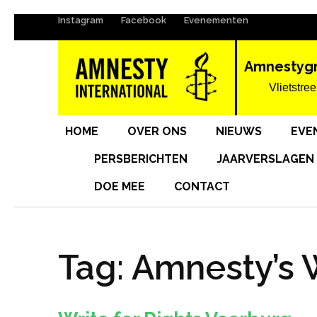
Instagram
Facebook
Evenementen
Ga
naar
inhoud
Amnestyg
(Druk
Vlietstree
enter)
HOME
OVER ONS
NIEUWS
EVE
PERSBERICHTEN
JAARVERSLAGEN
DOE MEE
CONTACT
Tag:
Amnesty’s W