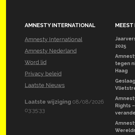
AMNESTY INTERNATIONAL
MEEST 
Jaarver
Amnesty International
2025
Amnesty Nederland
Amnesty
Word lid
tegen n
Haag
Privacy beleid
Geslaag
Laatste Nieuws
Vlietst
Amnesty
Laatste wijziging
08/08/2026
Rights –
03:35:33
verande
Amnesty
Wereldr