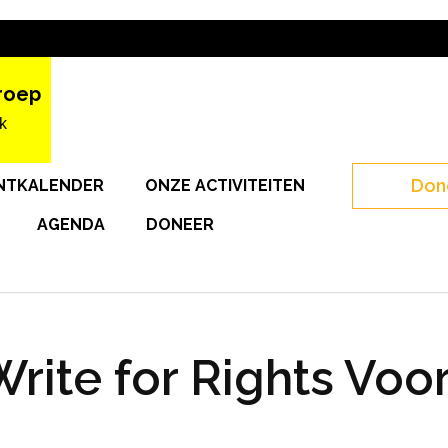
roep
k
Don
NTKALENDER
ONZE ACTIVITEITEN
AGENDA
DONEER
rite for Rights Voo