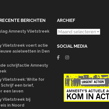
RECENTE BERICHTEN
ARCHIEF
slag Amnesty Vlietstreek
Archief
 Vlietstreek voert actie
SOCIAL MEDIA
ieuwe asielwetten in Den
de schrijfactie Amnesty
reek
 Vlietstreek: Write for
 Schrijf een brief,
r een leven
 Vlietstreek bij
eis in Noord