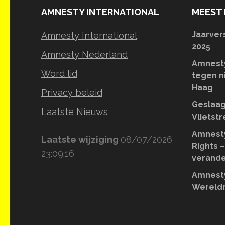
AMNESTY INTERNATIONAL
MEEST 
Jaarver
Amnesty International
2025
Amnesty Nederland
Amnesty
Word lid
tegen n
Haag
Privacy beleid
Geslaag
Laatste Nieuws
Vlietst
Amnesty
Laatste wijziging
08/07/2026
Rights –
23:09:16
verande
Amnesty
Wereldr