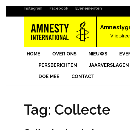
Instagram
Facebook
Evenementen
Ga
naar
inhoud
Amnestyg
(Druk
Vlietstree
enter)
HOME
OVER ONS
NIEUWS
EVE
PERSBERICHTEN
JAARVERSLAGEN
DOE MEE
CONTACT
Tag:
Collecte