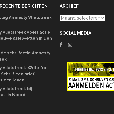
RECENTE BERICHTEN
ARCHIEF
slag Amnesty Vlietstreek
Archief
 Vlietstreek voert actie
SOCIAL MEDIA
ieuwe asielwetten in Den
de schrijfactie Amnesty
reek
 Vlietstreek: Write for
 Schrijf een brief,
r een leven
 Vlietstreek bij
eis in Noord