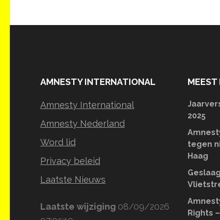
AMNESTY INTERNATIONAL
MEEST 
Jaarver
Amnesty International
2025
Amnesty Nederland
Amnesty
Word lid
tegen n
Haag
Privacy beleid
Geslaag
Laatste Nieuws
Vlietst
Amnesty
Laatste wijziging
08/09/2026
Rights –