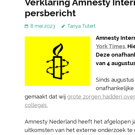
Verklaring Amnesty Inte
persbericht
8 mei 2023
Tanya Tutert
Amnesty Inter
York Times.
Hie
Deze onafhank
van 4 augustus
Sinds augustus
onafhankelijke
gemaakt dat wij
grote zorgen hadden over
collega’s.
Amnesty Nederland heeft het afgelopen ja
uitkomsten van het externe onderzoek te d