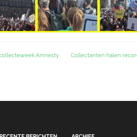
e collecteweek Amnesty
Collectanten halen reco
RECENTE BERICHTEN
ARCHIEF