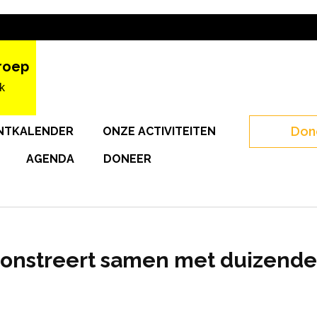
roep
k
Don
NTKALENDER
ONZE ACTIVITEITEN
AGENDA
DONEER
monstreert samen met duizend