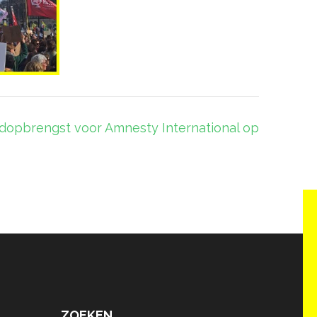
rdopbrengst voor Amnesty International op
ZOEKEN