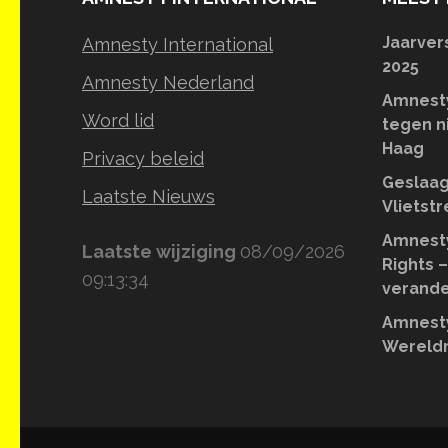
Jaarver
Amnesty International
2025
Amnesty Nederland
Amnesty
Word lid
tegen n
Haag
Privacy beleid
Geslaag
Laatste Nieuws
Vlietst
Amnesty
Laatste wijziging
08/09/2026
Rights –
09:13:34
verande
Amnesty
Wereldr