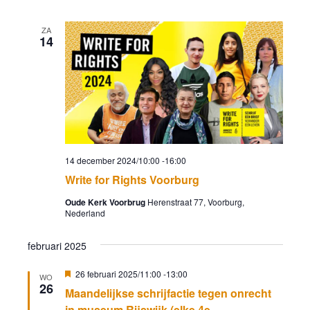
ZA
14
14 december 2024/10:00
-
16:00
Write for Rights Voorburg
Oude Kerk Voorbrug
Herenstraat 77, Voorburg,
Nederland
februari 2025
Uitgelicht
26 februari 2025/11:00
-
13:00
WO
26
Maandelijkse schrijfactie tegen onrecht
in museum Rijswijk (elke 4e